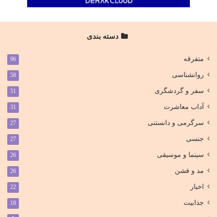
دسته بندی
متفرقه
96
روانشناسی
58
سفر و گردشگری
51
آداب معاشرت
31
سرگرمی و دانستنی
27
جنسی
27
سینما و موسیقی
26
مد و فشن
26
اخبار
22
جذابیت
18