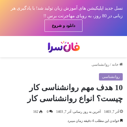
نسل جدید اپلیکیشن های آموزش زبان تولید شد! با یادگیری هر
زبانی در 80 روز، به رویای مهاجرتت برس !!
دانلود و شروع
منو
جس
خانه
/
روانشناسی
روانشناسی
10 هدف مهم روانشناسی کار
چیست؟ انواع روانشناسی کار
آذر 7, 1403
آخرین به روز رسانی: آذر 7, 1403
0
162
خواندن این مطلب 4 دقیقه زمان میبرد