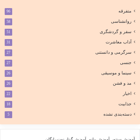
متفرقه
96
روانشناسی
58
سفر و گردشگری
51
آداب معاشرت
31
سرگرمی و دانستنی
27
جنسی
27
سینما و موسیقی
26
مد و فشن
26
اخبار
22
جذابیت
18
دسته‌بندی نشده
5
آموزش سنتور
آموزش پیانو
آموزش گیتار
نوت رایگان