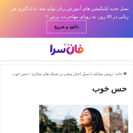
نسل جدید اپلیکیشن های آموزش زبان تولید شد! با یادگیری هر
زبانی در 80 روز، به رویای مهاجرتت برس !!
دانلود و شروع
منو
جس
خانه
/
روش مقابله با سیل اخبار منفی در شبکه های مجازی
/
حس خوب
حس خوب