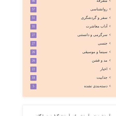
متفرقه
96
روانشناسی
57
سفر و گردشگری
51
آداب معاشرت
31
سرگرمی و دانستنی
27
جنسی
27
سینما و موسیقی
26
مد و فشن
26
اخبار
22
جذابیت
18
دسته‌بندی نشده
5
آموزش سنتور
آموزش پیانو
آموزش گیتار
نوت رایگان