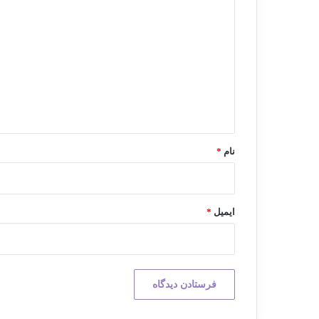
ی
د
گ
ا
ه
*
نام
*
ایمیل
*