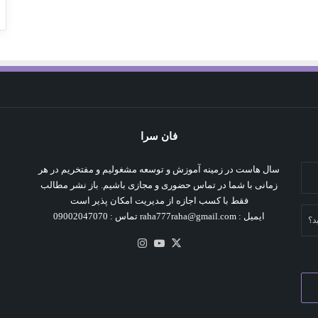
فان سرا
سال هاست در زمینه آموزش و توسعه مشغولیم و مفتخریم در هر
زمانی با شما در تماس حضوری و مجازی باشیم. باز نشر مطالب
فقط با کسب اجازه از مدیریت امکان پذیر است
ایمیل : raha777raha@gmail.com تماس : 09002047070
د؟
X
یوتیوب
اینستاگرام