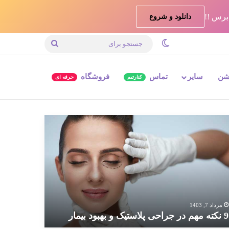
دانلود و شروع
تغییر پوسته
جستجو
برای
شن
سایر
تماس
فروشگاه
کنارتیم
حرفه ای
ته
م
احی
استیک
بود
مار
مرداد 7, 1403
9 نکته مهم در جراحی پلاستیک و بهبود بیمار