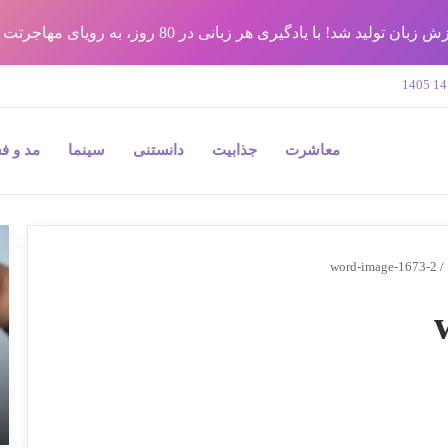
شد! با یادگیری هر زبانی در 80 روز، به رویای مهاجرتت برس !!
معاشرت
جذابیت
دانستنی
سینما
مد و ف
9
نک
word-image-1673-2
/
مه
در
جر
پل
و
به
بی