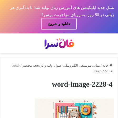
نسل جدید اپلیکیشن های آموزش زبان تولید شد! با یادگیری هر
زبانی در 80 روز، به رویای مهاجرتت برس !!
دانلود و شروع
منو
جس
خانه
/
مبانی موسیقی الکترونیک، اصول اولیه و تاریخچه مختصر
/
word-
image-2228-4
word-image-2228-4