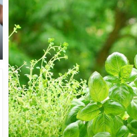
نک
مه
در
جر
پل
و
به
بی