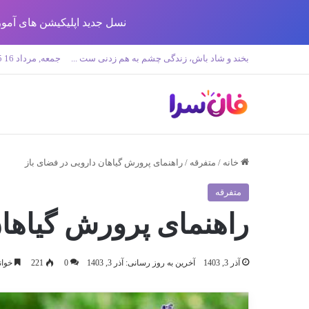
نسل جدید اپلیکیشن های آموزش زبان تولید 
بخند و شاد باش، زندگی چشم به هم زدنی ست ...
جمعه, مرداد 16 1405
خانه
/
متفرقه
/
راهنمای پرورش گیاهان دارویی در فضای باز
متفرقه
راهنمای پرورش گیاهان
آذر 3, 1403
آخرین به روز رسانی: آذر 3, 1403
0
221
خواندن ا