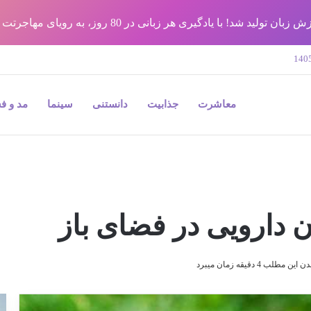
شد! با یادگیری هر زبانی در 80 روز، به رویای مهاجرتت برس !!
معاشرت
جذابیت
دانستنی
سینما
مد و ف
 دارویی در فضای باز
ین مطلب 4 دقیقه زمان میبرد
9