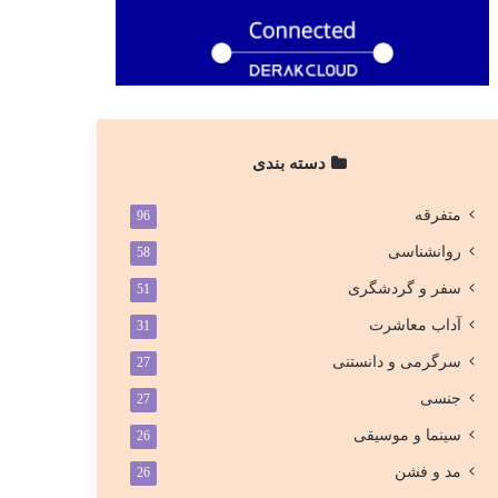
دسته بندی
متفرقه
96
روانشناسی
58
سفر و گردشگری
51
آداب معاشرت
31
سرگرمی و دانستنی
27
جنسی
27
سینما و موسیقی
26
مد و فشن
26