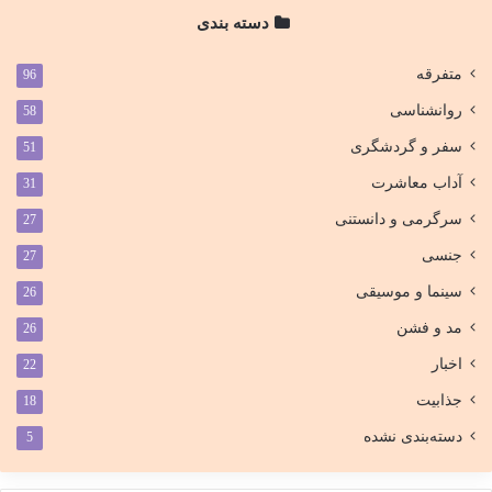
دسته بندی
متفرقه
96
روانشناسی
58
سفر و گردشگری
51
آداب معاشرت
31
سرگرمی و دانستنی
27
جنسی
27
سینما و موسیقی
26
مد و فشن
26
اخبار
22
جذابیت
18
دسته‌بندی نشده
5