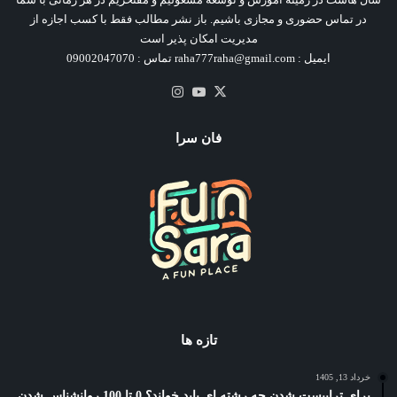
در تماس حضوری و مجازی باشیم. باز نشر مطالب فقط با کسب اجازه از
مدیریت امکان پذیر است
ایمیل : raha777raha@gmail.com تماس : 09002047070
X
یوتیوب
اینستاگرام
فان سرا
تازه ها
خرداد 13, 1405
برای تراپیست شدن چه رشته ای باید خواند؟ 0 تا 100 روانشناس شدن