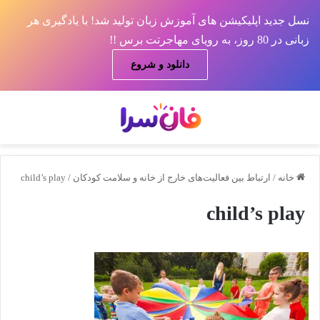
نسل جدید اپلیکیشن های آموزش زبان تولید شد! با یادگیری هر
زبانی در 80 روز، به رویای مهاجرتت برس !!
دانلود و شروع
منو
جس
خانه
/
ارتباط بین فعالیت‌های خارج از خانه و سلامت کودکان
/
child’s play
child’s play