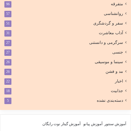
متفرقه
96
روانشناسی
57
سفر و گردشگری
51
آداب معاشرت
31
سرگرمی و دانستنی
27
جنسی
27
سینما و موسیقی
26
مد و فشن
26
اخبار
22
جذابیت
18
دسته‌بندی نشده
5
آموزش سنتور
آموزش پیانو
آموزش گیتار
نوت رایگان