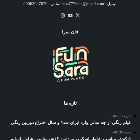
ایمیل : raha777raha@gmail.com تماس : 09002047070
X
یوتیوب
اینستاگرام
فان سرا
تازه ها
خرداد 13, 1405
فیلم رنگی از چه سالی وارد ایران شد؟ و سال اختراع دوربین رنگی
خرداد 30, 1405
8 کفش مناسب شلوار اسکینی مردانه+ کفش مناسب شلوار اسلیم