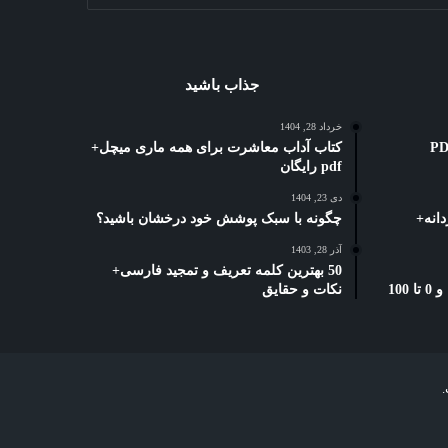
جذاب باشید
خرداد 28, 1404
ه کوتاه: 3 بهترین PDF
کتاب آداب معاشرت برای همه ماری میچل+
pdf رایگان
دی 23, 1404
انه+
چگونه با سبک پوشش خود درخشان باشید؟
آذر 28, 1403
50 بهترین کلمه تعریف و تمجید فارسی+
بخشنامه دورکاری تامین اجتماعی: و 0 تا 100
نکات و حقایق
.