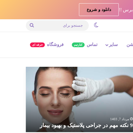
دانلود و شروع
تغییر پوسته
جستجو
برای
شن
سایر
تماس
فروشگاه
کنارتیم
حرفه ای
ته
م
احی
استیک
بود
مار
مرداد 7, 1403
9 نکته مهم در جراحی پلاستیک و بهبود بیمار