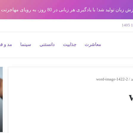
شد! با یادگیری هر زبانی در 80 روز، به رویای مهاجرتت برس !!
معاشرت
جذابیت
دانستنی
سینما
مد و ف
9
نک
د
/
word-image-1422-2
مه
در
جر
پل
و
به
بی