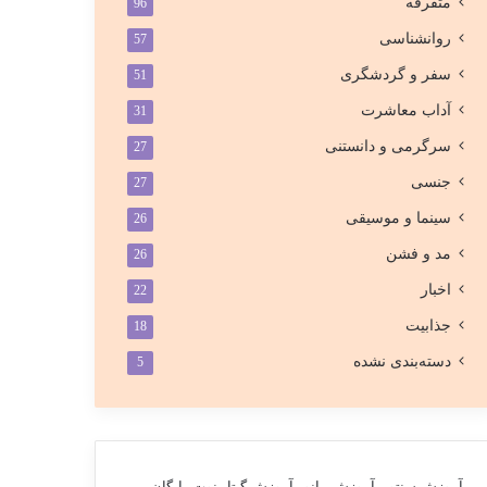
متفرقه
96
روانشناسی
57
سفر و گردشگری
51
آداب معاشرت
31
سرگرمی و دانستنی
27
جنسی
27
سینما و موسیقی
26
مد و فشن
26
اخبار
22
جذابیت
18
دسته‌بندی نشده
5
آموزش سنتور
آموزش پیانو
آموزش گیتار
نوت رایگان