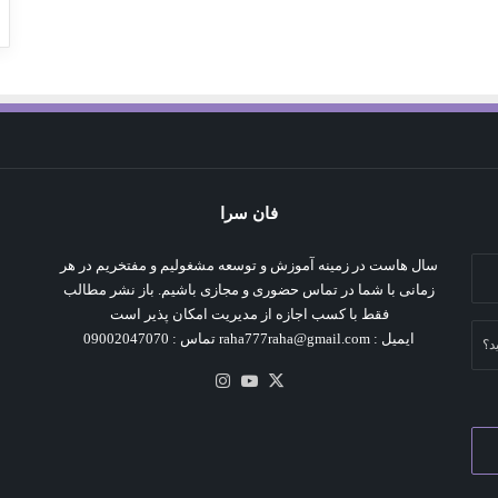
فان سرا
سال هاست در زمینه آموزش و توسعه مشغولیم و مفتخریم در هر
زمانی با شما در تماس حضوری و مجازی باشیم. باز نشر مطالب
فقط با کسب اجازه از مدیریت امکان پذیر است
ایمیل : raha777raha@gmail.com تماس : 09002047070
د؟
X
یوتیوب
اینستاگرام