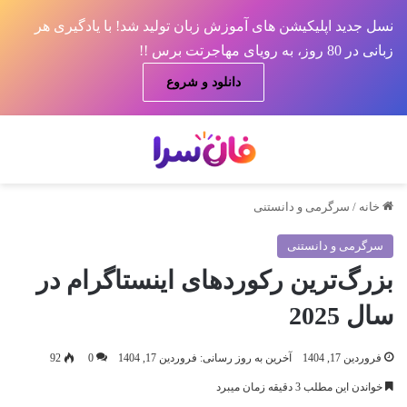
نسل جدید اپلیکیشن های آموزش زبان تولید شد! با یادگیری هر
زبانی در 80 روز، به رویای مهاجرتت برس !!
دانلود و شروع
منو
جس
خانه
/
سرگرمی و دانستنی
سرگرمی و دانستنی
بزرگ‌ترین رکوردهای اینستاگرام در
سال 2025
فروردین 17, 1404
آخرین به روز رسانی: فروردین 17, 1404
0
92
خواندن این مطلب 3 دقیقه زمان میبرد